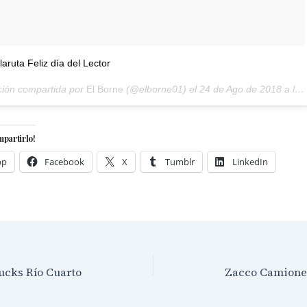
aruta Feliz día del Lector
ción compartida por
El Borne
(@elborne01) el
24 de Ago de 2018 a las 10:33 PDT
mpartirlo!
pp
Facebook
X
Tumblr
LinkedIn
ucks Río Cuarto
Zacco Camione