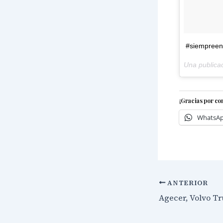
#siempreenl
Una publica
¡Gracias por co
WhatsA
ANTERIOR
Agecer, Volvo Tr