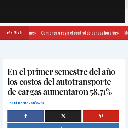
ULTIMAS NOTICIAS
EDICION PAPEL
CALCULADORA DE TARIFA
G
700 camiones
Comienza a regir el control de bandas horarias
Merc
EN VIVO
En el primer semestre del año
los costos del autotransporte
de cargas aumentaron 58,71%
Por
El Borne
/
08/07/24