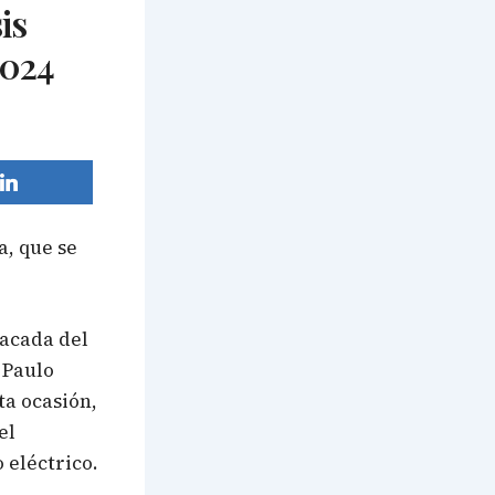
is
2024
a, que se
tacada del
 Paulo
sta ocasión,
el
 eléctrico.