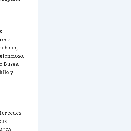
s
frece
carbono,
ilencioso,
r Buses.
hile y
Mercedes-
bus
marca