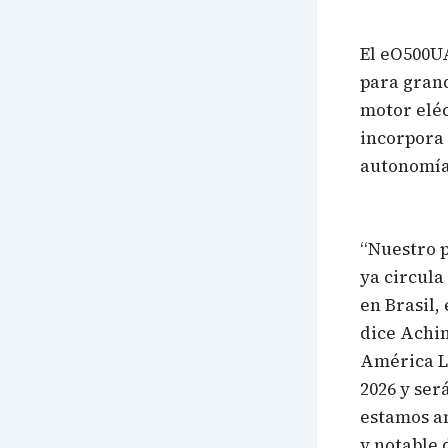
El eO500UA
para grand
motor eléc
incorpora 
autonomía 
“Nuestro 
ya circula
en Brasil,
dice Achi
América La
2026 y ser
estamos am
y notable 