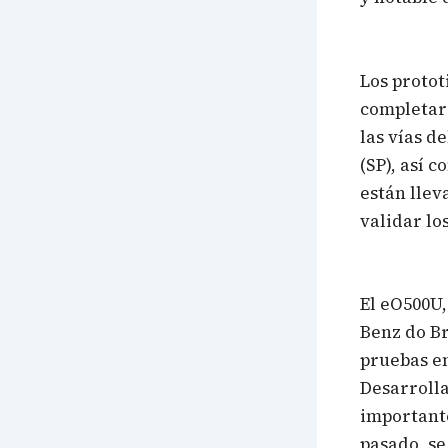
Los protot
completar
las vías d
(SP), así 
están llev
validar lo
El eO500U,
Benz do Br
pruebas en
Desarrolla
important
pasado, se