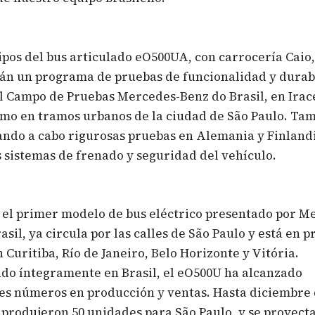
ipos del bus articulado eO500UA, con carrocería Caio,
án un programa de pruebas de funcionalidad y durab
el Campo de Pruebas Mercedes-Benz do Brasil, en Ira
como en tramos urbanos de la ciudad de São Paulo. Ta
ando a cabo rigurosas pruebas en Alemania y Finland
s sistemas de frenado y seguridad del vehículo.
 el primer modelo de bus eléctrico presentado por M
asil, ya circula por las calles de São Paulo y está en 
 Curitiba, Río de Janeiro, Belo Horizonte y Vitória.
do íntegramente en Brasil, el eO500U ha alcanzado
es números en producción y ventas. Hasta diciembre 
 produjeron 50 unidades para São Paulo, y se proyect