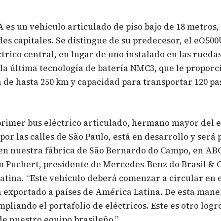
 es un vehículo articulado de piso bajo de 18 metros,
es capitales. Se distingue de su predecesor, el eO500
trico central, en lugar de uno instalado en las rueda
la última tecnología de batería NMC3, que le proporc
de hasta 250 km y capacidad para transportar 120 pa
primer bus eléctrico articulado, hermano mayor del 
 por las calles de São Paulo, está en desarrollo y será
 en nuestra fábrica de São Bernardo do Campo, en ABC 
m Puchert, presidente de Mercedes-Benz do Brasil & 
tina. “Este vehículo deberá comenzar a circular en e
á exportado a países de América Latina. De esta mane
pliando el portafolio de eléctricos. Este es otro logro
de nuestro equipo brasileño.”