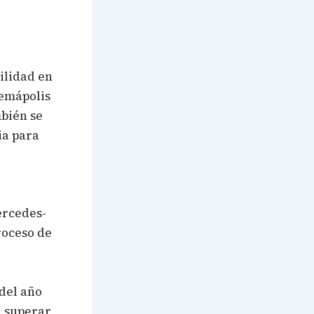
ilidad en
cemápolis
mbién se
ia para
ercedes-
proceso de
del año
a superar