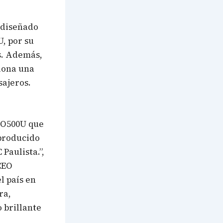
 diseñado
U, por su
s. Además,
iona una
sajeros.
eO500U que
 producido
Paulista.”,
CEO
l país en
ra,
 brillante