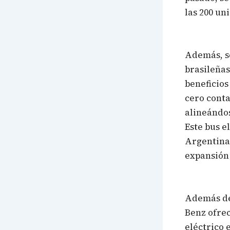
las 200 un
Además, s
brasileñas
beneficios
cero cont
alineándos
Este bus e
Argentina,
expansión
Además de 
Benz ofre
eléctrico 