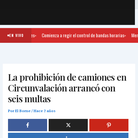
ULTIMAS NOTICIAS
EDICION PAPEL
CALCULADORA DE TARIFA
G
700 camiones
Comienza a regir el control de bandas horarias
Merced
EN VIVO
La prohibición de camiones en
Circunvalación arrancó con
seis multas
Por
El Borne
/
Hace 2 años