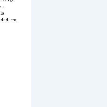
rca
 la
edad, con