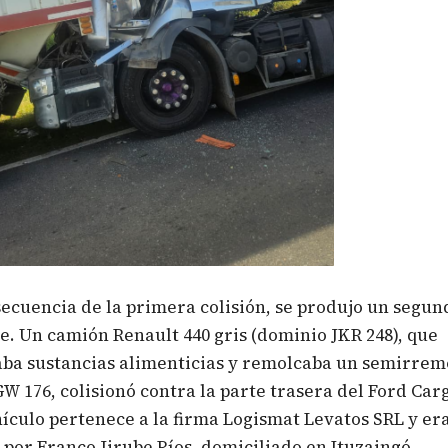
cuencia de la primera colisión, se produjo un segun
e. Un camión Renault 440 gris (dominio JKR 248), que
aba sustancias alimenticias y remolcaba un semirrem
W 176, colisionó contra la parte trasera del Ford Carg
ículo pertenece a la firma Logismat Levatos SRL y er
por Franco Jirube Ríos, domiciliado en Ituzaingó.