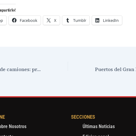
mpartirlo!
pp
Facebook
X
Tumblr
LinkedIn
Rutas saturadas de camiones: presentan un sistema de acceso inteligente a los puertos de la región
NE
SECCIONES
obre Nosotros
Últimas Noticias