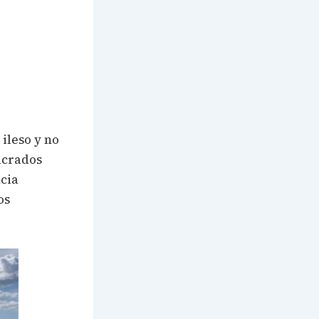
ileso y no
ucrados
ncia
os