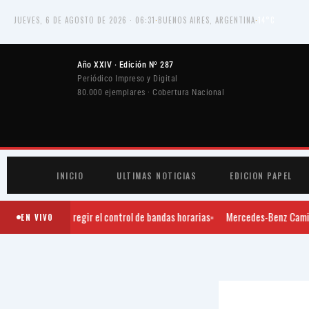
Ir
JUEVES, 6 DE AGOSTO DE 2026 · 06:31
·
BUENOS AIRES, ARGENTINA
·
14°C
al
contenido
Año XXIV · Edición Nº 287
Periódico Impreso y Digital
80.000 ejemplares · Cobertura Nacional
INICIO
ULTIMAS NOTICIAS
EDICION PAPEL
Comienza a regir el control de bandas horarias
Mercedes-Benz Camiones 
EN VIVO