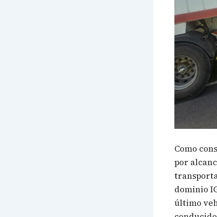
Como conse
por alcanc
transport
dominio IG
último veh
conducido 