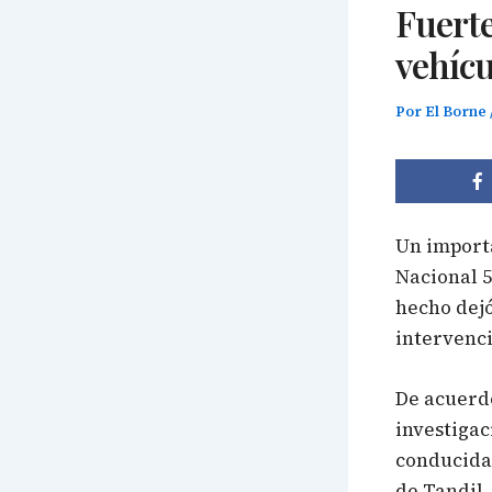
Fuerte
vehícu
Por
El Borne
Un importa
Nacional 5
hecho dejó
intervenci
De acuerdo
investigac
conducida 
de Tandil,