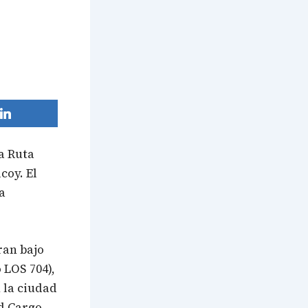
la
Ruta
coy. El
a
ran bajo
 LOS 704),
 la ciudad
d Cargo