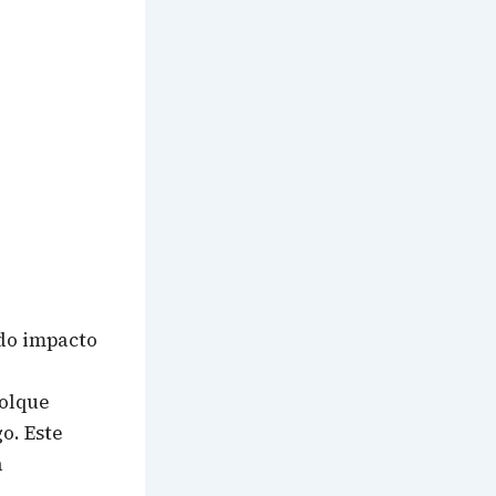
do impacto
olque
o. Este
a